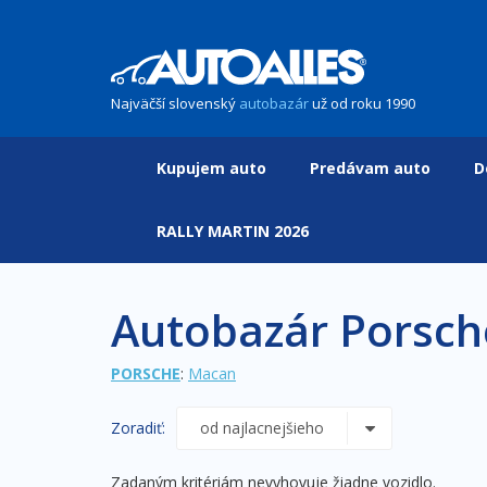
Najväčší slovenský
autobazár
už od roku 1990
Kupujem auto
Predávam auto
D
RALLY MARTIN 2026
Autobazár Porsc
PORSCHE
:
Macan
Zoradiť:
Zadaným kritériám nevyhovuje žiadne vozidlo.