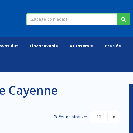
ovoz áut
Financovanie
Autoservis
Pre Vás
he Cayenne
Počet na stránke: